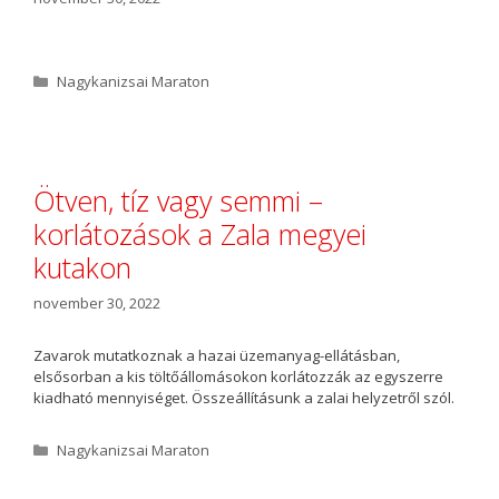
K
Nagykanizsai Maraton
a
t
e
g
ó
Ötven, tíz vagy semmi –
r
korlátozások a Zala megyei
i
a
kutakon
november 30, 2022
Zavarok mutatkoznak a hazai üzemanyag-ellátásban,
elsősorban a kis töltőállomásokon korlátozzák az egyszerre
kiadható mennyiséget. Összeállításunk a zalai helyzetről szól.
K
Nagykanizsai Maraton
a
t