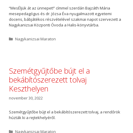
“MesÉljük át az ünnepet!” címmel szerdán Bajzáth Mária
mesepedagógus és dr. Józsa Éva nyugalmazott egyetemi
docens, bábjátékos részvételével szakmai napot szervezett a
Nagykanizsai Központi Óvoda a Halis-könyvtárba.
K
Nagykanizsai Maraton
a
t
e
g
ó
Szemétgyűjtőbe bújt el a
r
bekábítószerezett tolvaj
i
a
Keszthelyen
november 30, 2022
Szemétgyűjtőbe bújt el a bekábítószerezett tolvaj, a rendőrök
húzták ki a rejtekhelyéről.
K
Nagykanizsai Maraton