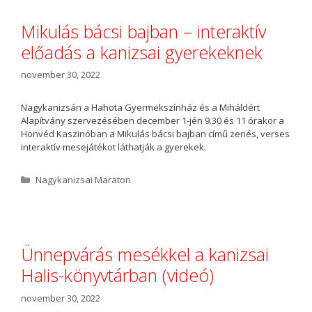
g
ó
Mikulás bácsi bajban – interaktív
r
előadás a kanizsai gyerekeknek
i
a
november 30, 2022
Nagykanizsán a Hahota Gyermekszínház és a Miháldért
Alapítvány szervezésében december 1-jén 9.30 és 11 órakor a
Honvéd Kaszinóban a Mikulás bácsi bajban című zenés, verses
interaktív mesejátékot láthatják a gyerekek.
K
Nagykanizsai Maraton
a
t
e
g
ó
Ünnepvárás mesékkel a kanizsai
r
Halis-könyvtárban (videó)
i
a
november 30, 2022