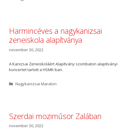
a
t
e
g
ó
Harmincéves a nagykanizsai
r
zeneiskola alapítványa
i
a
november 30, 2022
A Kanizsai Zeneiskoláért Alapítvány szombaton alapítványi
koncertet tartott a HSMK-ban.
K
Nagykanizsai Maraton
a
t
e
g
ó
Szerdai moziműsor Zalában
r
i
november 30, 2022
a