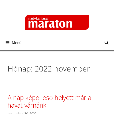
Kilépés
a
tartalomba
Menü
Hónap: 2022 november
A nap képe: eső helyett már a
havat várnánk!
november 30, 2022