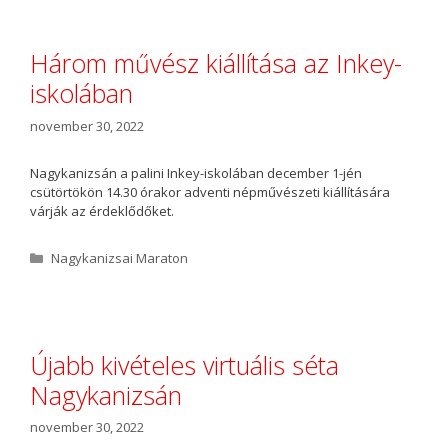
e
g
ó
Három művész kiállítása az Inkey-
r
iskolában
i
a
november 30, 2022
Nagykanizsán a palini Inkey-iskolában december 1-jén
csütörtökön 14.30 órakor adventi népművészeti kiállítására
várják az érdeklődőket.
K
Nagykanizsai Maraton
a
t
e
g
ó
Újabb kivételes virtuális séta
r
Nagykanizsán
i
a
november 30, 2022