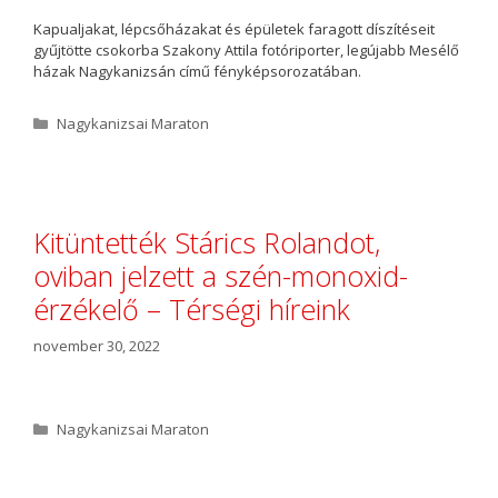
Kapualjakat, lépcsőházakat és épületek faragott díszítéseit
gyűjtötte csokorba Szakony Attila fotóriporter, legújabb Mesélő
házak Nagykanizsán című fényképsorozatában.
K
Nagykanizsai Maraton
a
t
e
g
ó
Kitüntették Stárics Rolandot,
r
oviban jelzett a szén-monoxid-
i
a
érzékelő – Térségi híreink
november 30, 2022
K
Nagykanizsai Maraton
a
t
e