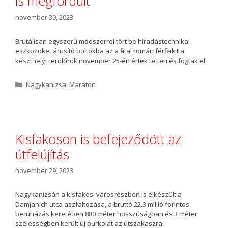
is megfordult
november 30, 2023
Brutálisan egyszerű módszerrel tört be híradástechnikai
eszközöket árusító boltokba az a fiatal román férfi, akit a
keszthelyi rendőrök november 25-én értek tetten és fogtak el.
K
Nagykanizsai Maraton
a
t
e
g
ó
Kisfakoson is befejeződött az
r
útfelújítás
i
a
november 29, 2023
Nagykanizsán a kisfakosi városrészben is elkészült a
Damjanich utca aszfaltozása, a bruttó 22.3 millió forintos
beruházás keretében 880 méter hosszúságban és 3 méter
szélességben került új burkolat az útszakaszra.