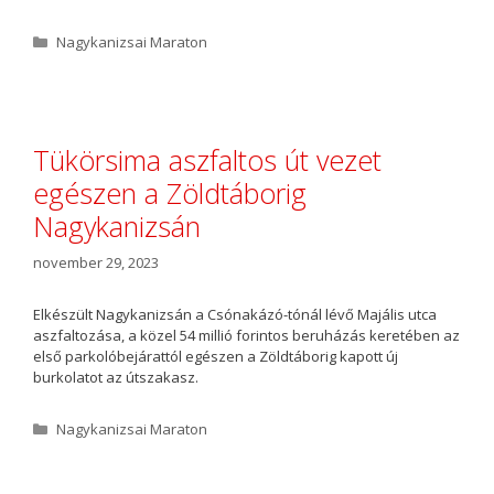
K
Nagykanizsai Maraton
a
t
e
g
ó
Tükörsima aszfaltos út vezet
r
egészen a Zöldtáborig
i
a
Nagykanizsán
november 29, 2023
Elkészült Nagykanizsán a Csónakázó-tónál lévő Majális utca
aszfaltozása, a közel 54 millió forintos beruházás keretében az
első parkolóbejárattól egészen a Zöldtáborig kapott új
burkolatot az útszakasz.
K
Nagykanizsai Maraton
a
t
e