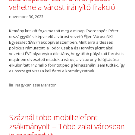
a
vehetne a várost irányító frakció
november 30, 2023
Kemény kritikát fogalmazott meg a minap Cseresnyés Péter
országgyűlési képviselő a várost vezető Éljen VárosuNK!
Egyesület (ÉVE) frakciójával szemben. Mint arra a fideszes
politikus rámutatott: a Fodor Csaba és Horváth Jácint által
vezetett ÉVE olyannyira dilettáns, hogy több pályázati forrást is
majdnem elvesztett miattuk a város, a víztorony felújítására
elkülönített 142 millió forintot pedig felhasználni sem tudták, így
az összeget vissza kell fizetni a kormányzatnak.
K
Nagykanizsai Maraton
a
t
e
g
ó
Száznál több mobiltelefont
r
zsákmányolt – Több zalai városban
i
a