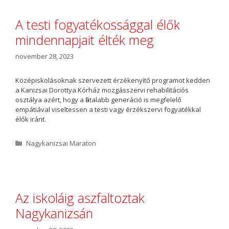
g
ó
A testi fogyatékossággal élők
r
mindennapjait élték meg
i
a
november 28, 2023
Középiskolásoknak szervezett érzékenyítő programot kedden
a Kanizsai Dorottya Kórház mozgásszervi rehabilitációs
osztálya azért, hogy a fiatalabb generáció is megfelelő
empátiával viseltessen a testi vagy érzékszervi fogyatékkal
élők iránt.
K
Nagykanizsai Maraton
a
t
e
g
ó
Az iskoláig aszfaltoztak
r
Nagykanizsán
i
a