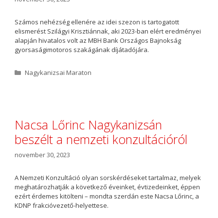
Számos nehézség ellenére az idei szezon is tartogatott
elismerést Szilágyi Krisztiánnak, aki 2023-ban elért eredményei
alapján hivatalos volt az MBH Bank Országos Bajnokság
gyorsaságimotoros szakágának díjátadójára.
K
Nagykanizsai Maraton
a
t
e
g
ó
Nacsa Lőrinc Nagykanizsán
r
beszélt a nemzeti konzultációról
i
a
november 30, 2023
A Nemzeti Konzultáció olyan sorskérdéseket tartalmaz, melyek
meghatározhatják a következő éveinket, évtizedeinket, éppen
ezért érdemes kitölteni – mondta szerdán este Nacsa Lőrinc, a
KDNP frakcióvezető-helyettese.