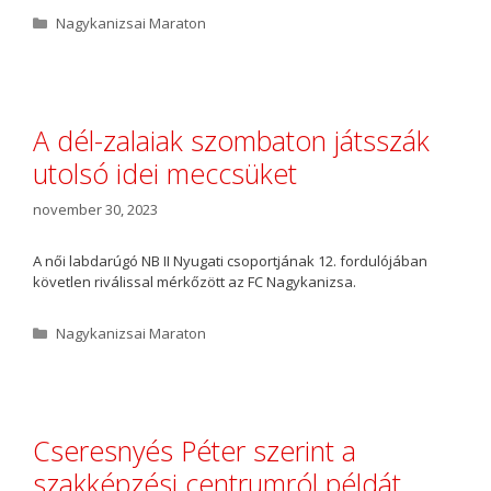
K
Nagykanizsai Maraton
a
t
e
g
ó
A dél-zalaiak szombaton játsszák
r
utolsó idei meccsüket
i
a
november 30, 2023
A női labdarúgó NB II Nyugati csoportjának 12. fordulójában
követlen riválissal mérkőzött az FC Nagykanizsa.
K
Nagykanizsai Maraton
a
t
e
g
ó
Cseresnyés Péter szerint a
r
szakképzési centrumról példát
i