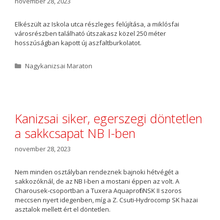
november 28, 2023
Elkészült az Iskola utca részleges felújítása, a miklósfai
városrészben található útszakasz közel 250 méter
hosszúságban kapott új aszfaltburkolatot.
K
Nagykanizsai Maraton
a
t
e
g
ó
Kanizsai siker, egerszegi döntetlen
r
a sakkcsapat NB I-ben
i
a
november 28, 2023
Nem minden osztályban rendeznek bajnoki hétvégét a
sakkozóknál, de az NB I-ben a mostani éppen az volt. A
Charousek-csoportban a Tuxera Aquaprofit NSK II szoros
meccsen nyert idegenben, míg a Z. Csuti-Hydrocomp SK hazai
asztalok mellett ért el döntetlen.