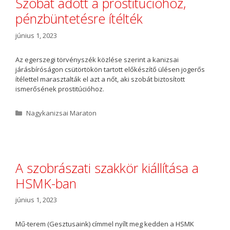
Szobát adott a prostitúcióhoz,
r
pénzbüntetésre ítélték
i
a
június 1, 2023
Az egerszegi törvényszék közlése szerint a kanizsai
járásbíróságon csütörtökön tartott előkészítő ülésen jogerős
ítélettel marasztalták el azt a nőt, aki szobát biztosított
ismerősének prostitúcióhoz.
K
Nagykanizsai Maraton
a
t
e
g
ó
A szobrászati szakkör kiállítása a
r
HSMK-ban
i
a
június 1, 2023
Mű-terem (Gesztusaink) címmel nyílt meg kedden a HSMK