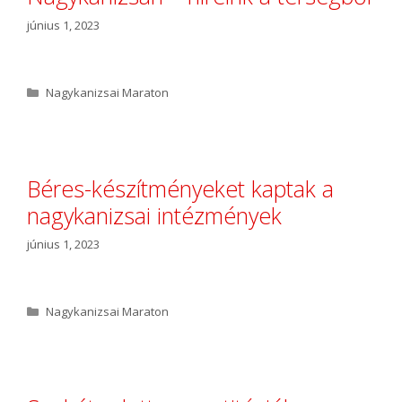
június 1, 2023
K
Nagykanizsai Maraton
a
t
e
g
ó
Béres-készítményeket kaptak a
r
nagykanizsai intézmények
i
a
június 1, 2023
K
Nagykanizsai Maraton
a
t
e
g
ó