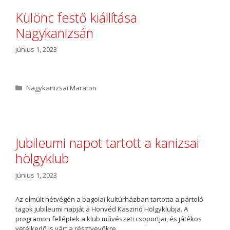
g
ó
Különc festő kiállítása
r
Nagykanizsán
i
a
június 1, 2023
K
Nagykanizsai Maraton
a
t
e
g
ó
Jubileumi napot tartott a kanizsai
r
hölgyklub
i
a
június 1, 2023
Az elmúlt hétvégén a bagolai kultúrházban tartotta a pártoló
tagok jubileumi napját a Honvéd Kaszinó Hölgyklubja. A
programon felléptek a klub művészeti csoportjai, és játékos
vetélkedő is várt a résztvevőkre.